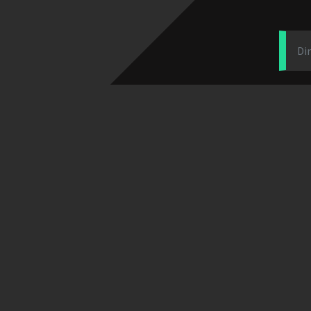
LADDA NER APPEN
PARTNERS
Dearfootball
Livescore
Oddsportal