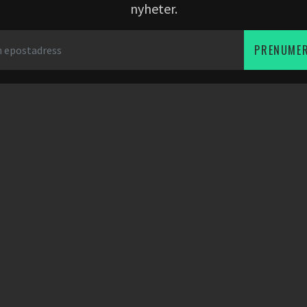
nyheter.
PRENUME
OM OSS
HJÄLP
Bloggen
Bli en tipster
Om oss
Kontakta oss
Lediga Jobb
Vanliga frågor
Tidigare resultat är inte en garanti för framtida resultat.
© Bettingfamily. Alla rättigheter förbehållna.
Villkor
Integritet