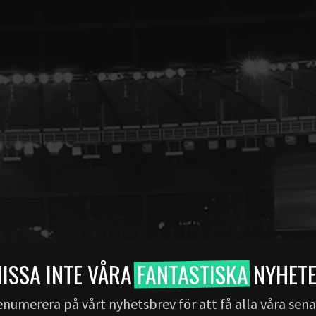
ISSA INTE VÅRA
FANTASTISKA
NYHET
numerera på vårt nyhetsbrev för att få alla våra sen