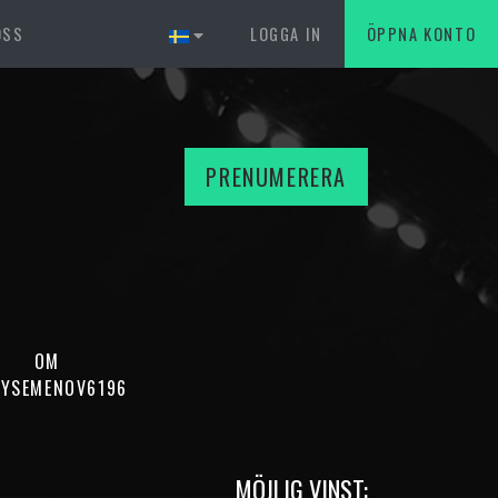
OSS
LOGGA IN
ÖPPNA KONTO
PRENUMERERA
OM
YSEMENOV6196
MÖJLIG VINST: