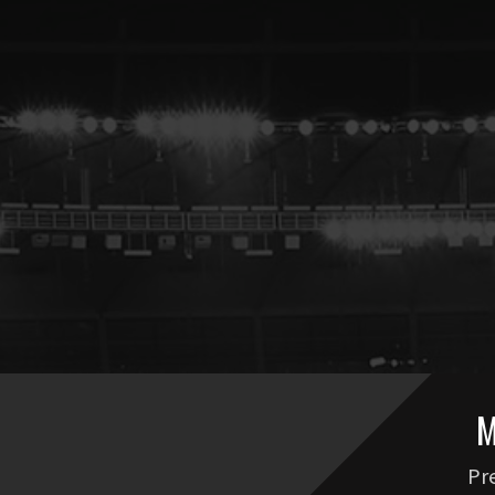
M
Pre