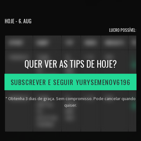
HOJE - 6. AUG
LUCRO POSSÍVEL:
SPORT
KAMP
TIP
ODDS
INDSATS
PRO
FODBOLD
TEAM
1X
1.75
250
+
QUER VER AS TIPS DE HOJE?
UNITED
OVER
€5
FC -
MÅL
ATLETICA
TRXZ
SUBSCREVER E SEGUIR YURYSEMENOV6196
Z1ZI7F
FODBOLD
TEAM
1X
1.75
250
+
* Obtenha 3 dias de graça. Sem compromisso. Pode cancelar quando
UNITED
OVER
quiser.
€5
FC -
MÅL
ATLETICA
INLF
PQFRDH