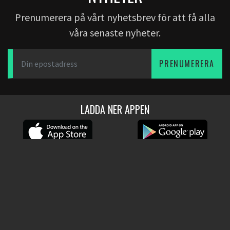
Prenumerera på vårt nyhetsbrev för att få alla
våra senaste nyheter.
PRENUMERERA
LADDA NER APPEN
PARTNERS
OM OSS
Dearfootball
Bloggen
Livescore
Om oss
Oddsportal
Lediga Jobb
HJÄLP