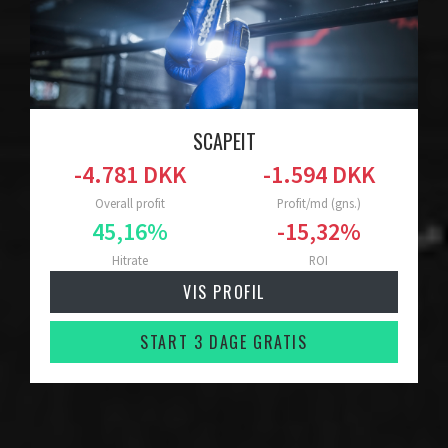
SCAPEIT
Overall profit
Profit/md (gns.)
Hitrate
ROI
VIS PROFIL
START 3 DAGE GRATIS