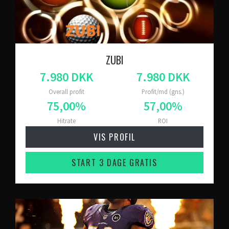
ZUBI
Overall profit
Profit/md (gns.)
Hitrate
ROI
VIS PROFIL
START 3 DAGE GRATIS