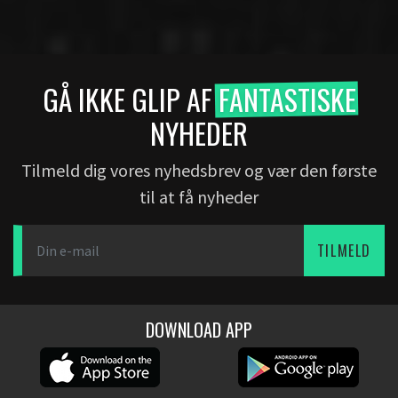
GÅ IKKE GLIP AF
FANTASTISKE
NYHEDER
Tilmeld dig vores nyhedsbrev og vær den første
til at få nyheder
TILMELD
DOWNLOAD APP