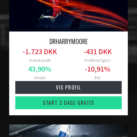
DRHARRYMOORE
Overall profit
Profit/md (gns.)
Hitrate
ROI
VIS PROFIL
START 3 DAGE GRATIS