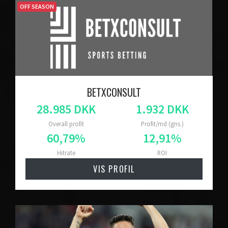
OFF SEASON
BETXCONSULT
Overall profit
Profit/md (gns.)
Hitrate
ROI
VIS PROFIL