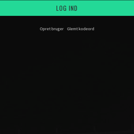
LOG IND
Opret bruger
Glemt kodeord