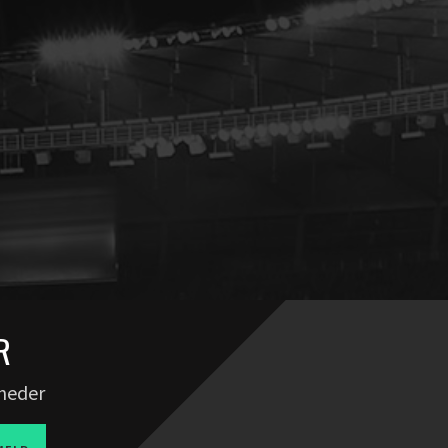
R
yheder