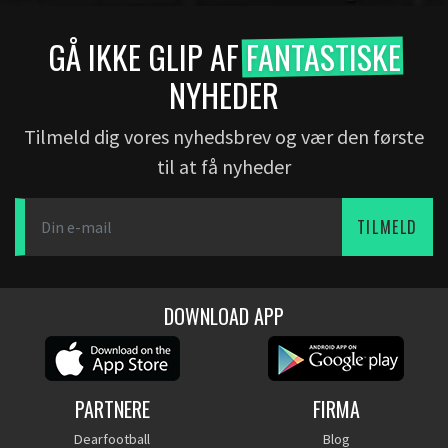
GÅ IKKE GLIP AF
FANTASTISKE
NYHEDER
Tilmeld dig vores nyhedsbrev og vær den første
til at få nyheder
TILMELD
DOWNLOAD APP
PARTNERE
FIRMA
Dearfootball
Blog