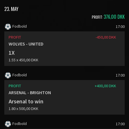
23. MAY
376,00 DKK
PROFIT:
Fodbold
17:00
PROFIT
-450,00 DKK
WOLVES - UNITED
1X
1.55 x 450,00 DKK
Fodbold
17:00
PROFIT
+400,00 DKK
ARSENAL - BRIGHTON
Arsenal to win
1.80 x 500,00 DKK
Fodbold
17:00