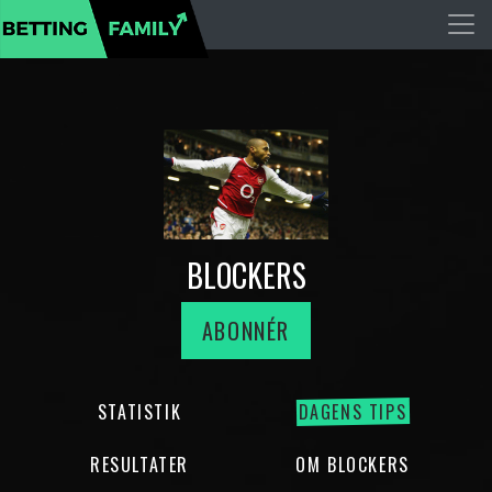
BLOCKERS
ABONNÉR
STATISTIK
DAGENS TIPS
RESULTATER
OM BLOCKERS