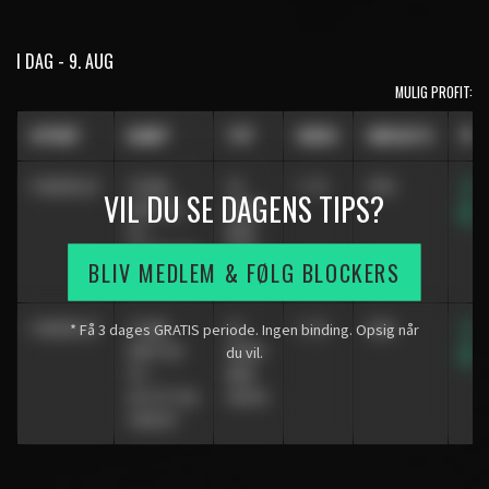
I DAG - 9. AUG
MULIG PROFIT:
SPORT
KAMP
TIP
ODDS
INDSATS
PR
FODBOLD
TEAM
1X
1.75
250
+5
VIL DU SE DAGENS TIPS?
UNITED
OVER
DK
FC -
MÅL
ATLETICA
5DZI
BLIV MEDLEM & FØLG BLOCKERS
JAITCG
FODBOLD
TEAM
1X
1.75
250
+5
* Få 3 dages GRATIS periode. Ingen binding. Opsig når
UNITED
OVER
du vil.
DK
FC -
MÅL
ATLETICA
UD4U
I5KGVI