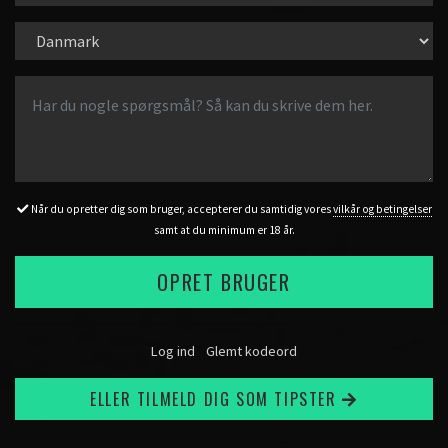
Når du opretter dig som bruger, accepterer du samtidig vores
vilkår og betingelser
samt at du minimum er 18 år.
OPRET BRUGER
Log ind
Glemt kodeord
ELLER TILMELD DIG SOM TIPSTER