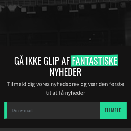
GÅ IKKE GLIP AF
FANTASTISKE
NYHEDER
Tilmeld dig vores nyhedsbrev og vær den første
til at få nyheder
TILMELD