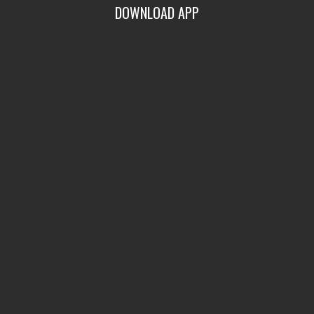
DOWNLOAD APP
PARTNERE
FIRMA
Dearfootball
Blog
Livescore
Om os
Oddsportal
Jobs
HJÆLP
Bliv tipster
Kontakt os
FAQ
Tidligere resultater er ikke en garanti for fremtidige