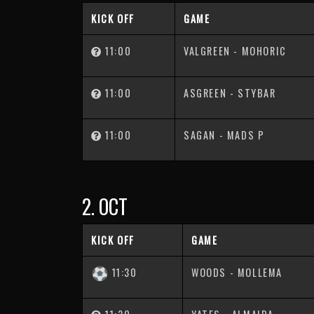
KICK OFF
GAME
11:00
VALGREEN - MOHORIC
11:00
ASGREEN - STYBAR
11:00
SAGAN - MADS P
2. OCT
KICK OFF
GAME
11:30
WOODS - MOLLEMA