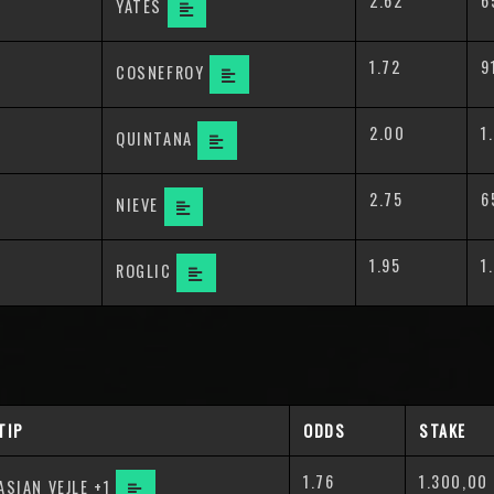
2.62
6
YATES
1.72
9
COSNEFROY
2.00
1
QUINTANA
2.75
6
NIEVE
1.95
1
ROGLIC
TIP
ODDS
STAKE
1.76
1.300,00
ASIAN VEJLE +1