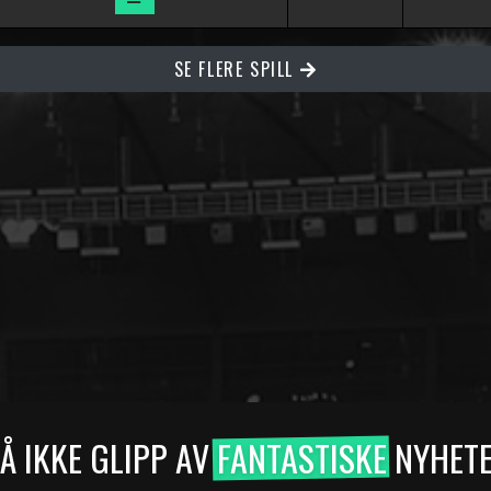
SE FLERE SPILL
Å IKKE GLIPP AV
FANTASTISKE
NYHET