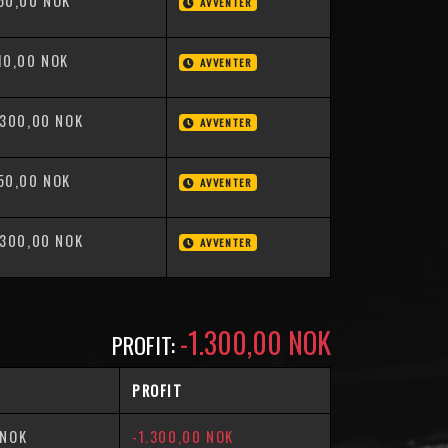
50,00 NOK
AVVENTER
10,00 NOK
AVVENTER
.300,00 NOK
AVVENTER
50,00 NOK
AVVENTER
.300,00 NOK
AVVENTER
-1.300,00 NOK
PROFIT:
PROFIT
 NOK
-1.300,00 NOK