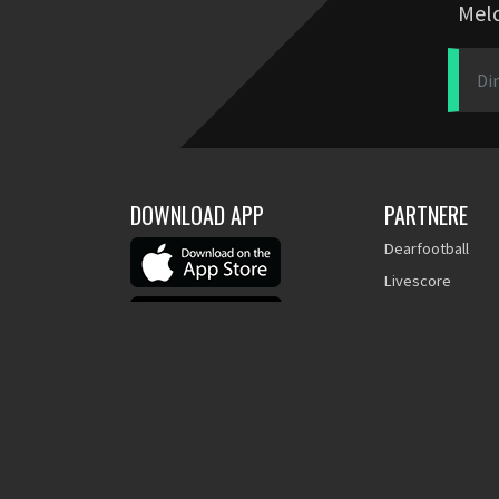
Meld
DOWNLOAD APP
PARTNERE
Dearfootball
Livescore
Oddsportal