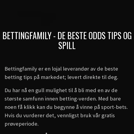
BETTINGFAMILY - DE BESTE ODDS TIPS OG
SPILL
Bettingfamily er en lojal leverandør av de beste
betting tips på markedet; levert direkte til deg.
Du har nå en gull mulighet til å bli med en av de
største samfunn innen betting-verden. Med bare
noen få klikk kan du begynne å vinne på sport-bets.
Hvis du vurderer det, vennligst bruk vår gratis
prøveperiode.