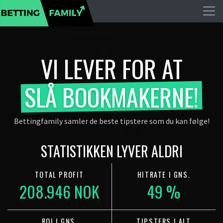
VI LEVER FOR AT
SLÅ BOOKMAKERNE!
Bettingfamily samler de beste tipstere som du kan følge!
STATISTIKKEN LYVER ALDRI
TOTAL PROFIT
HITRATE I GNS.
ROI I GNS.
TIPSTERS I ALT