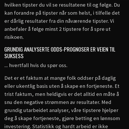
hvilken tipster du vil se resultatene til og følge. Du
kan forandre på tipster når som helst, i tilfelle det
er dårlig resultater fra din nåværende tipster. Vi
anbefaler å følge minst 2 tipstere for å spre ut
risikoen.
GRUNDIG ANALYSERTE ODDS-PROGNOSER ER VEIEN TIL
SUKSESS
... hvertfall hvis du spør oss.
Det er et faktum at mange folk oddser på daglig
eller ukentlig basis uten å skape en fortjeneste. Et
trist faktum, men heldigvis er det alltid en måte å
snu den negative strømmen av resultater. Med
grundig utarbeidet analyser, våre tipstere hjelper
deg å skape fortjeneste, gjøre betting en lønnsom
investering. Statistikk og hardt arbeid er ikke