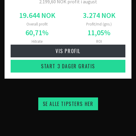
2.199,60 NOK profit i august
Overall profit
Profit/md (gns.)
Hitrate
ROI
VIS PROFIL
START 3 DAGER GRATIS
SE ALLE TIPSTERS HER