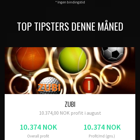
* Ingen bindingstid
TOP TIPSTERS DENNE MÅNED
ZUBI
10.374,00 NOK profit i august
Overall profit
Profit/md (gns.)