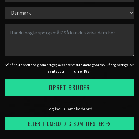
Når du opretter dig som bruger, accepterer du samtidig vores
vilkår og betingelser
samt at du minimum er 18 år.
OPRET BRUGER
Log ind
Glemt kodeord
ELLER TILMELD DIG SOM TIPSTER