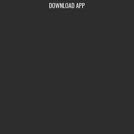
DOWNLOAD APP
PARTNERE
FIRMA
Dearfootball
Blog
Livescore
Om os
Oddsportal
Jobs
HJÆLP
Bliv tipster
Kontakt os
FAQ
Tidligere resultater er ikke en garanti for fremtidige