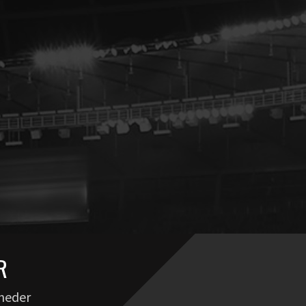
R
yheder