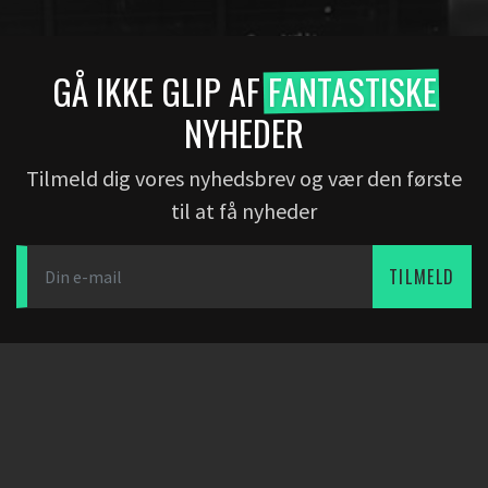
GÅ IKKE GLIP AF
FANTASTISKE
NYHEDER
Tilmeld dig vores nyhedsbrev og vær den første
til at få nyheder
TILMELD
DOWNLOAD APP
PARTNERE
FIRMA