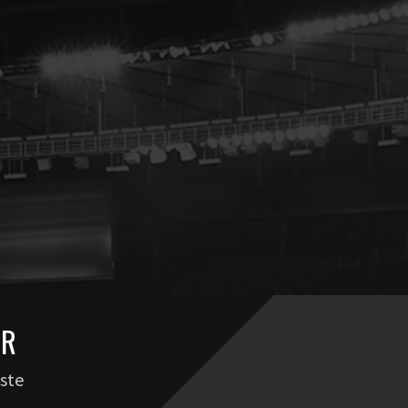
ER
aste