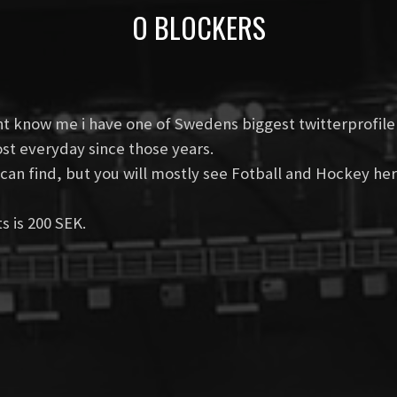
О BLOCKERS
t know me i have one of Swedens biggest twitterprofile 
ost everyday since those years.
can find, but you will mostly see Fotball and Hockey her
s is 200 SEK.