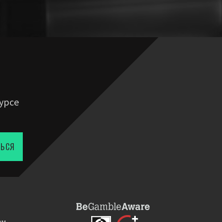
урсе
ТЬСЯ
ом