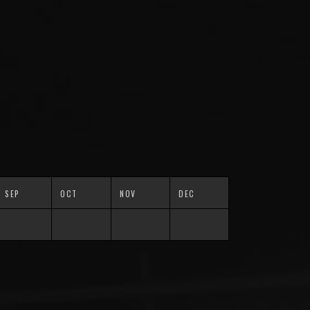
SEP
OCT
NOV
DEC