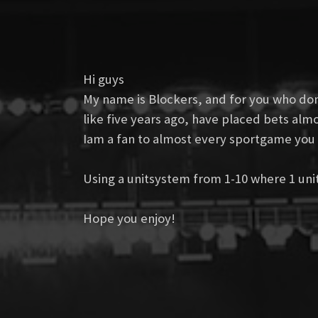
Hi guys
My name is Blockers, and for you who don
like five years ago, have placed bets alm
Iam a fan to almost every sportgame you 
Using a unitsystem from 1-10 where 1 unit
Hope you enjoy!