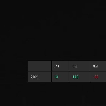
JAN
FEB
MAR
2021
13
143
-88