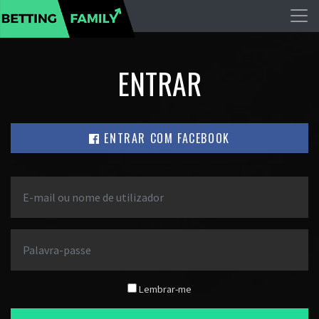
ENTRAR
ENTRAR COM FACEBOOK
Lembrar-me