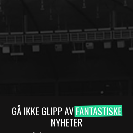
GÅ IKKE GLIPP AV
FANTASTISKE
NYHETER