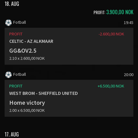
18. AUG
3.900,00 NOK
PROFIT:
Fotball
19:45
PROFIT
-2.600,00 NOK
CELTIC - AZ ALKMAAR
GG&OV2.5
2.10 x 2.600,00 NOK
Fotball
20:00
PROFIT
+6.500,00 NOK
WEST BROM - SHEFFIELD UNITED
Home victory
2.00 x 6.500,00 NOK
17. AUG