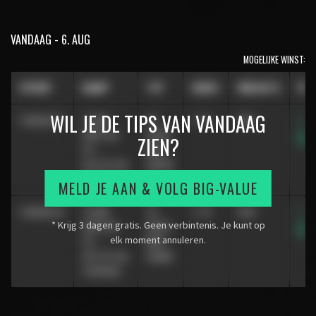
VANDAAG - 6. AUG
MOGELIJKE WINST:
SPORT
KAMP
TIP
ODDS
INDSATS
PR
WIL JE DE TIPS VAN VANDAAG
FODBOLD
TEAM
1X
1.75
250
+
UNITED
OVER
€5
ZIEN?
FC -
MÅL
ATLETICA
QQSN
U2ITJS
MELD JE AAN & VOLG BIG-VALUE
FODBOLD
TEAM
1X
1.75
250
+
* Krijg 3 dagen gratis. Geen verbintenis. Je kunt op
UNITED
OVER
€5
elk moment annuleren.
FC -
MÅL
ATLETICA
EN8M
Y0SK9G