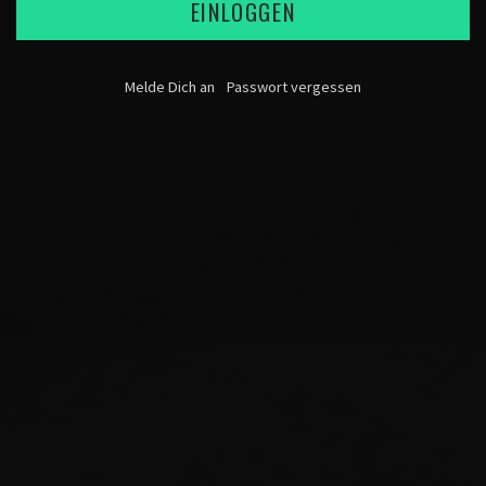
EINLOGGEN
Melde Dich an
Passwort vergessen