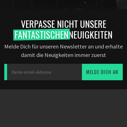
VERPASSE NICHT UNSERE
FANTASTISCHEN
NEUIGKEITEN
Melde Dich für unseren Newsletter an und erhalte
damit die Neuigkeiten immer zuerst
MELDE DICH AN
APP HERUNTERLADEN
PARTNER
FIRMA