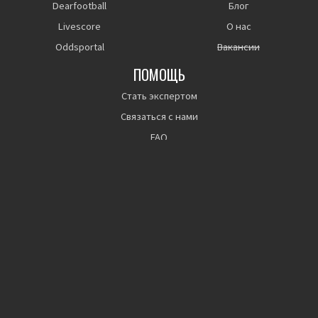
Dearfootball
Блог
Livescore
О нас
Oddsportal
Вакансии
ПОМОЩЬ
Стать экспертом
Связаться с нами
FAQ
Прошлые показатели не являются гарантией будущих
результатов.
© Bettingfamily. Все права защищены.
Правила