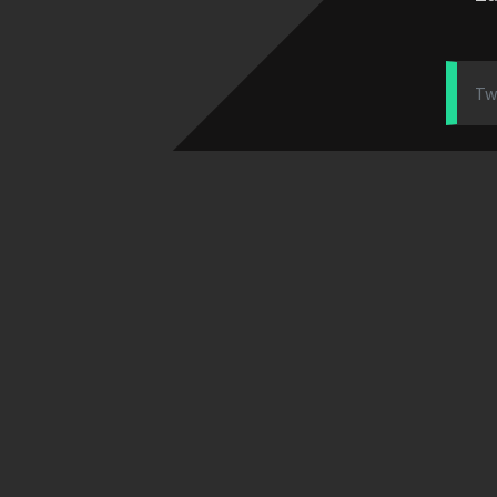
POBIERZ APLIKACJĘ
PARTNERZY
Dearfootball
Livescore
Oddsportal
Wyni
©