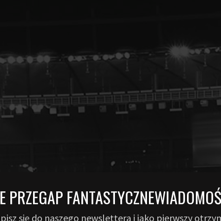
IE PRZEGAP
FANTASTYCZNE
WIADOMOŚ
pisz się do naszego newslettera i jako pierwszy otrzy