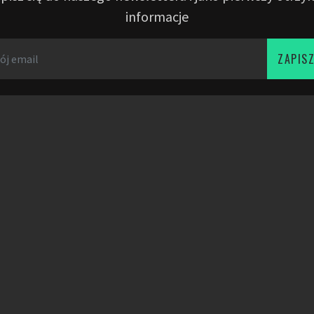
informacje
ZAPISZ
FIRMA
POMOC
Blog
Zostań typere
O firmie
Skontaktuj się 
Oferty pracy
FAQ
ki osiągnięte w przeszłości nie stanowią gwarancji przyszłych wyn
 Bettingfamily. Wszelkie prawa zastrzeżone.
Warunki
Polityka prywatnoś