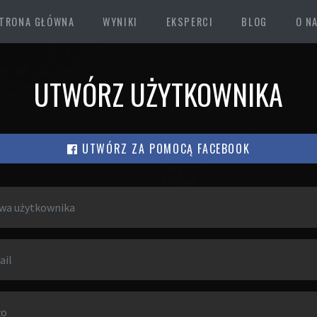
TRONA GŁÓWNA
WYNIKI
EKSPERCI
BLOG
O N
UTWÓRZ UŻYTKOWNIKA
UTWÓRZ ZA POMOCĄ FACEBOOK