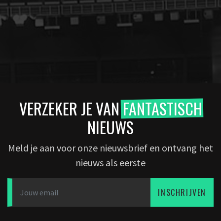
VERZEKER JE VAN
FANTASTISCH
NIEUWS
Meld je aan voor onze nieuwsbrief en ontvang het
nieuws als eerste
INSCHRIJVEN