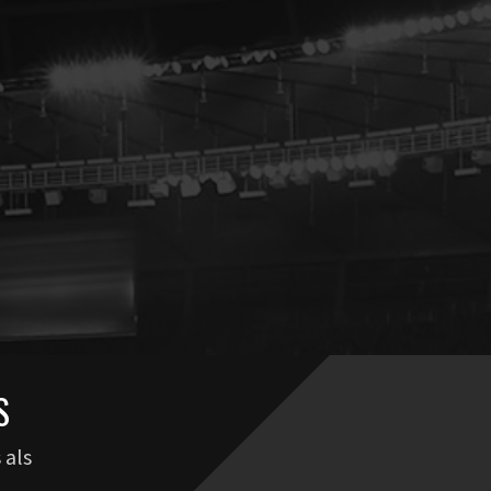
S
 als