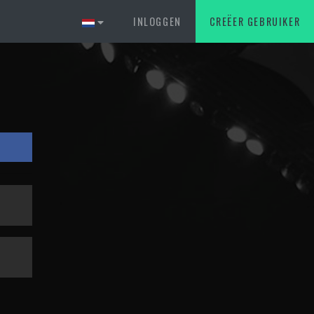
S
INLOGGEN
CREËER GEBRUIKER