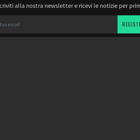
criviti alla nostra newsletter e ricevi le notizie per pr
REGIST
AZIENDA
AIUTO
Blog
Diventa un tips
Chi siamo
Contattaci
Lavora con noi
FAQ
La performance passata non è una garanzia di risultati futuri.
tingfamily. Tutti i diritti riservati.
Termini e Condizioni
Informativa sulla P