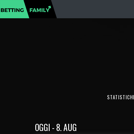
STATISTICH
OGGI - 8. AUG