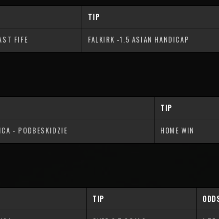
TIP
AST FIFE
FALKIRK -1.5 ASIAN HANDICAP
TIP
ICA - PODBESKIDZIE
HOME WIN
TIP
ODD