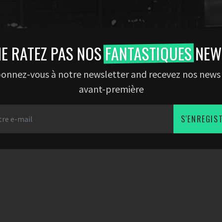
NE RATEZ PAS NOS
FANTASTIQUES
NEW
onnez-vous à notre newsletter and recevez nos news
avant-première
S'ENREGIS
SOCIÉTÉ
AIDE
Blog
Devenez un tip
A propos
Contactez-nous