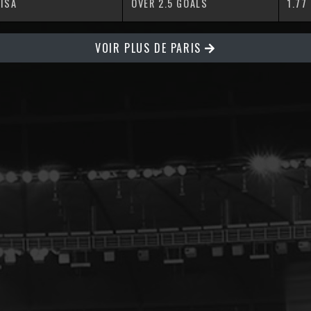
KISA
OVER 2.5 GOALS
1.77
VOIR PLUS DE PARIS