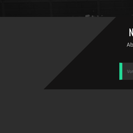
Ab
TÉLÉCHARGEZ
PARTENAIRES
L'APPLICATION
Dearfootball
Livescore