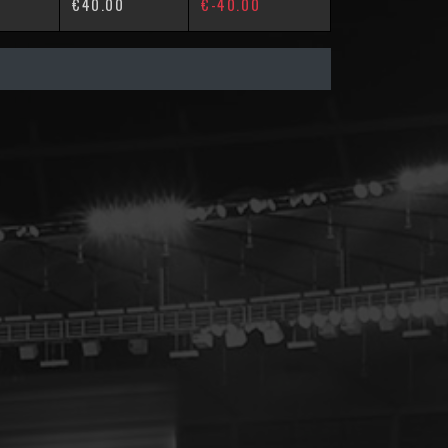
€40.00
€-40.00