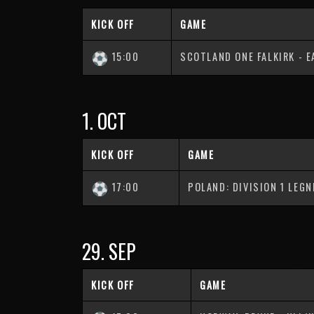
KICK OFF
GAME
15:00
SCOTLAND ONE FALKIRK - E
1. OCT
KICK OFF
GAME
17:00
POLAND: DIVISION 1 LEGN
29. SEP
KICK OFF
GAME