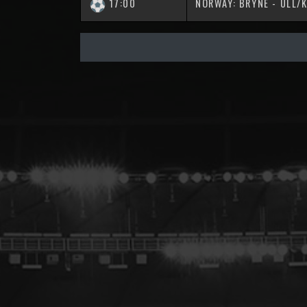
17:00
NORWAY: BRYNE - ULL/