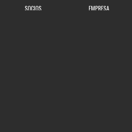
SOCIOS
EMPRESA
Dearfootball
Blog
Livescore
Acerca de
Oddsportal
Empleo
AYUDA
Conviértete en tipster
Contáctanos
Preguntas frecuentes
El rendimiento pasado no es garantía de resultados futuros.