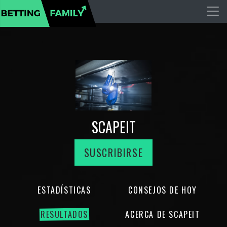
SCAPEIT
SUSCRIBIRSE
ESTADÍSTICAS
CONSEJOS DE HOY
RESULTADOS
ACERCA DE SCAPEIT