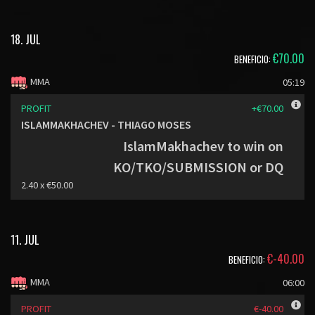
18. JUL
€70.00
BENEFICIO:
MMA
05:19
PROFIT
+€70.00
ISLAMMAKHACHEV - THIAGO MOSES
IslamMakhachev to win on
KO/TKO/SUBMISSION or DQ
2.40 x €50.00
11. JUL
€-40.00
BENEFICIO:
MMA
06:00
PROFIT
€-40.00