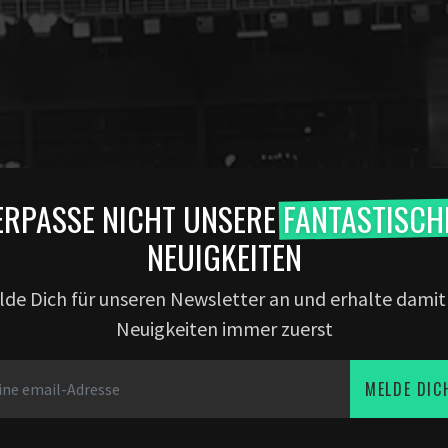
ERPASSE NICHT UNSERE
FANTASTISCH
NEUIGKEITEN
de Dich für unseren Newsletter an und erhalte damit
Neuigkeiten immer zuerst
MELDE DIC