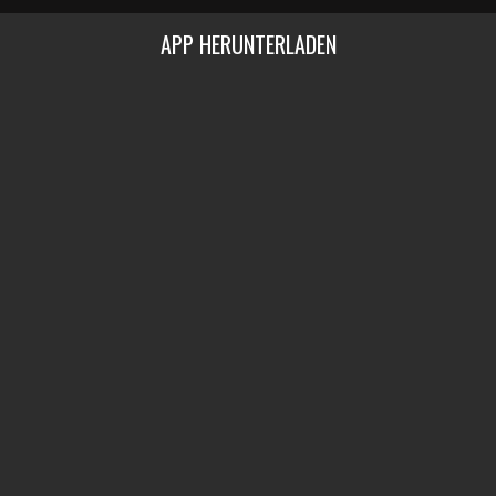
APP HERUNTERLADEN
PARTNER
FIRMA
Dearfootball
Blog
Livescore
Über uns
Oddsportal
Jobs
HILFE
Werde selbst Tipster
Kontaktiere uns
Häufig gestellte Fragen