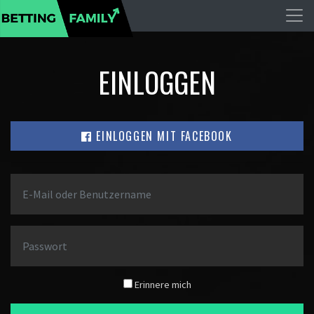
EINLOGGEN
EINLOGGEN MIT FACEBOOK
Erinnere mich