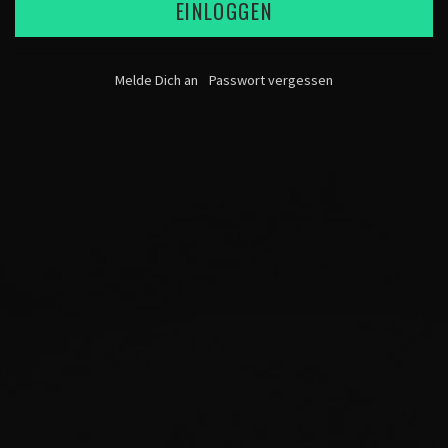
EINLOGGEN
Melde Dich an
Passwort vergessen