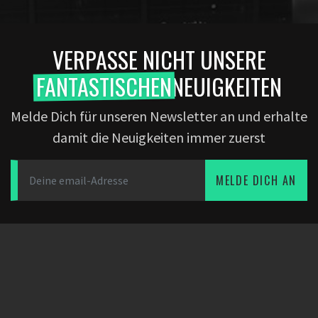
VERPASSE NICHT UNSERE
FANTASTISCHEN
NEUIGKEITEN
Melde Dich für unseren Newsletter an und erhalte
damit die Neuigkeiten immer zuerst
MELDE DICH AN
APP HERUNTERLADEN
PARTNER
FIRMA