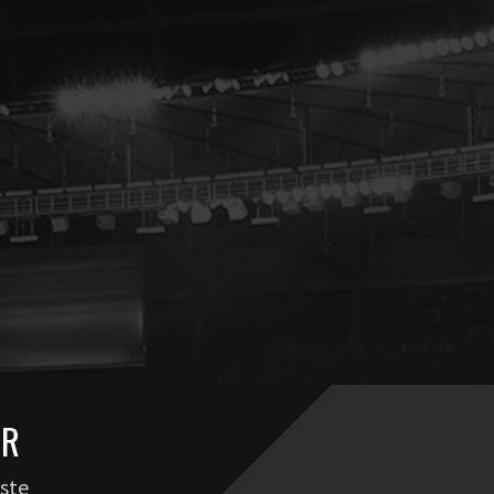
ER
aste