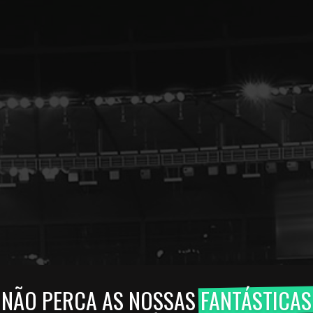
NÃO PERCA AS NOSSAS
FANTÁSTICAS