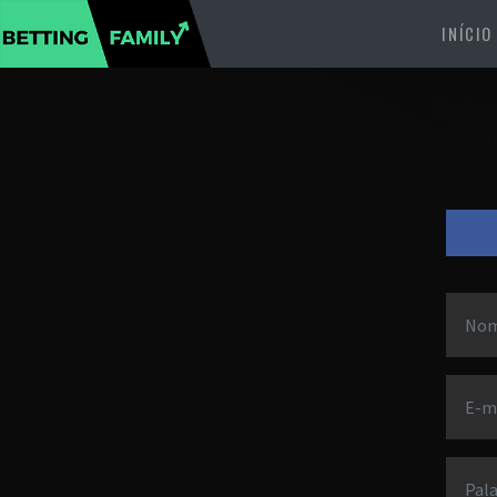
INÍCIO