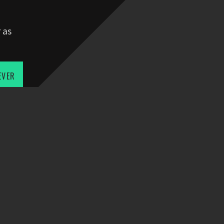
 as
EVER