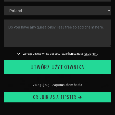
Tworząc użytkownika akceptujesz również nasz
regulamin
.
UTWÓRZ UŻYTKOWNIKA
Zaloguj się
Zapomniałem hasła
OR JOIN AS A TIPSTER