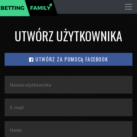
UTWÓRZ UŻYTKOWNIKA
UTWÓRZ ZA POMOCĄ FACEBOOK