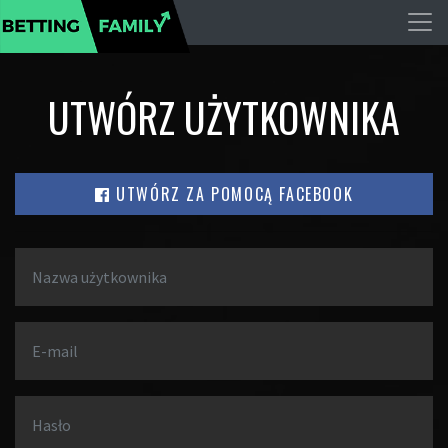
UTWÓRZ UŻYTKOWNIKA
UTWÓRZ ZA POMOCĄ FACEBOOK