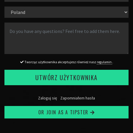
Tworząc użytkownika akceptujesz również nasz
regulamin
.
UTWÓRZ UŻYTKOWNIKA
Zaloguj się
Zapomniałem hasła
OR JOIN AS A TIPSTER