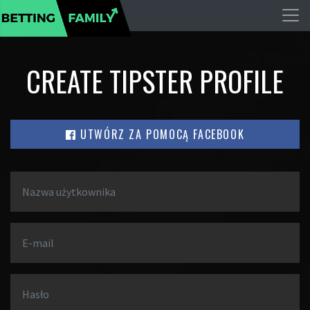
CREATE TIPSTER PROFILE
UTWÓRZ ZA POMOCĄ FACEBOOK