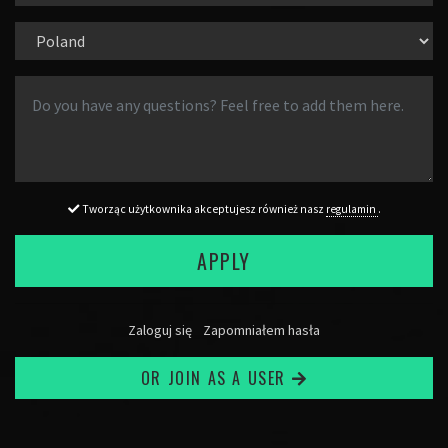
Tworząc użytkownika akceptujesz również nasz
regulamin
.
APPLY
Zaloguj się
Zapomniałem hasła
OR JOIN AS A USER