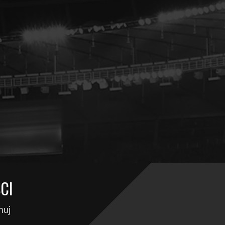
CI
muj