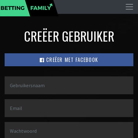
CREËER GEBRUIKER
CREËER MET FACEBOOK