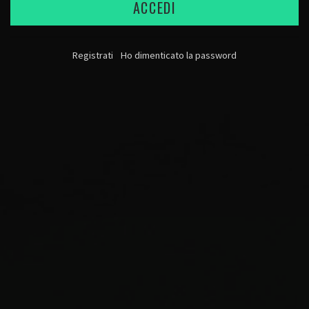
ACCEDI
Registrati
Ho dimenticato la password