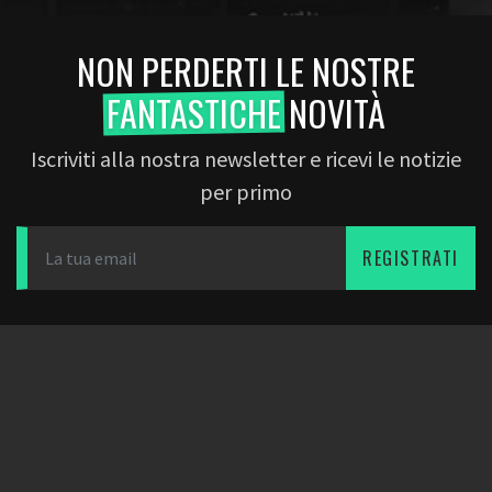
NON PERDERTI LE NOSTRE
FANTASTICHE
NOVITÀ
Iscriviti alla nostra newsletter e ricevi le notizie
per primo
REGISTRATI
SCARICA L'APP
PARTNER
AZIENDA
Dearfootball
Blog