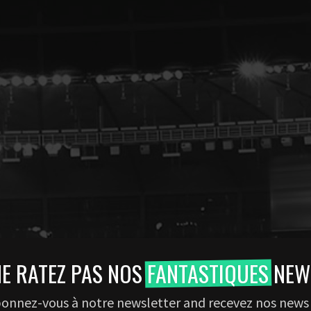
NE RATEZ PAS NOS
FANTASTIQUES
NEW
onnez-vous à notre newsletter and recevez nos news