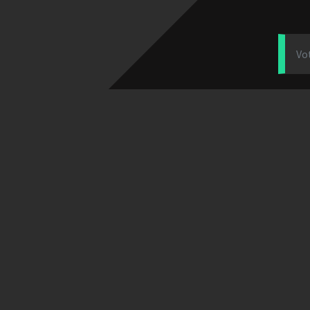
TÉLÉCHARGEZ
PARTENAIRES
L'APPLICATION
Dearfootball
Livescore
Oddsportal