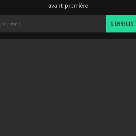
avant-première
S'ENREGIS
SOCIÉTÉ
AIDE
Blog
Devenez un tip
A propos
Contactez-nous
Jobs
FAQ
Les performances passées ne préjugent pas des résultats futurs.