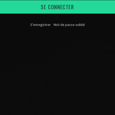
SE CONNECTER
S'enregistrer
Mot de passe oublié