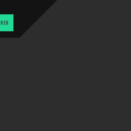
TRER
ster