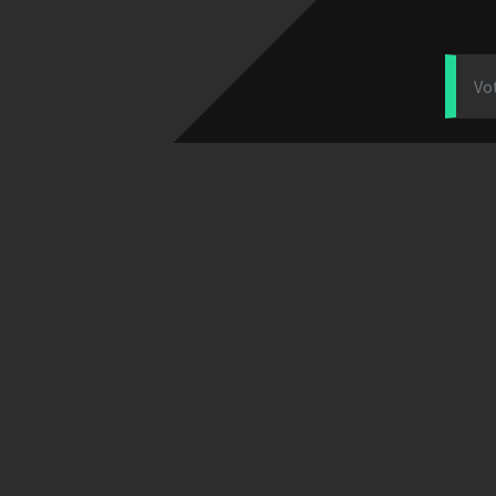
TÉLÉCHARGEZ
PARTENAIRES
L'APPLICATION
Dearfootball
Livescore
Oddsportal