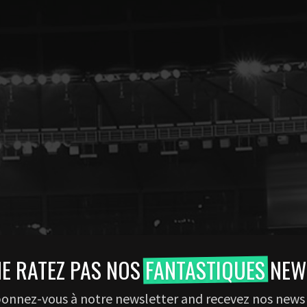
NE RATEZ PAS NOS
FANTASTIQUES
NEW
onnez-vous à notre newsletter and recevez nos news