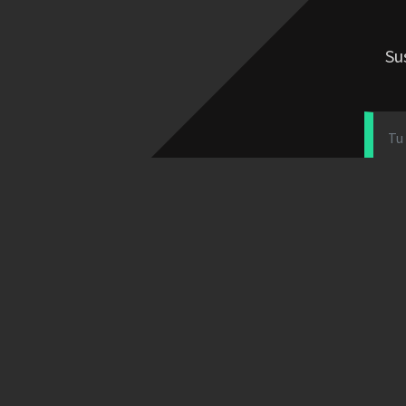
Su
DESCARGAR LA APP
SOCIOS
Dearfootball
Livescore
Oddsportal