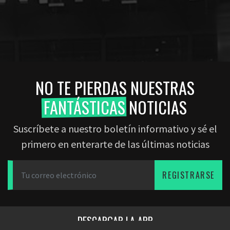
NO TE PIERDAS NUESTRAS
FANTÁSTICAS
NOTICIAS
Suscríbete a nuestro boletín informativo y sé el
primero en enterarte de las últimas noticias
REGISTRARSE
DESCARGAR LA APP