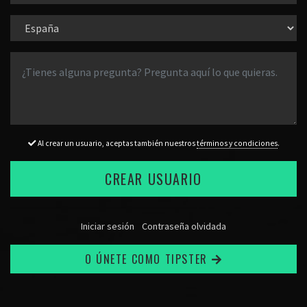
Al crear un usuario, aceptas también nuestros
términos y condiciones
.
CREAR USUARIO
Iniciar sesión
Contraseña olvidada
O ÚNETE COMO TIPSTER