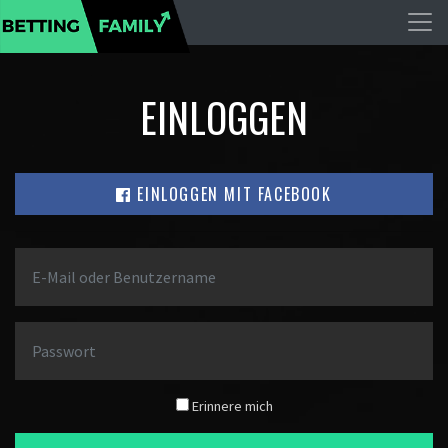
EINLOGGEN
EINLOGGEN MIT FACEBOOK
Erinnere mich