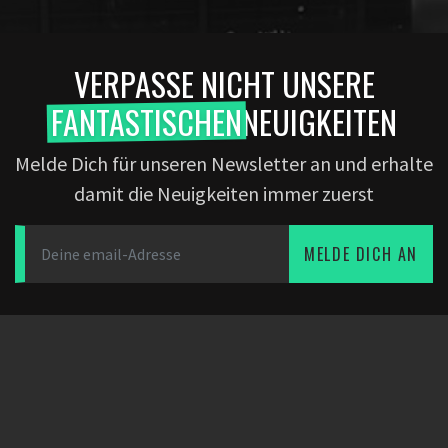
VERPASSE NICHT UNSERE
FANTASTISCHEN
NEUIGKEITEN
Melde Dich für unseren Newsletter an und erhalte
damit die Neuigkeiten immer zuerst
MELDE DICH AN
APP HERUNTERLADEN
PARTNER
FIRMA