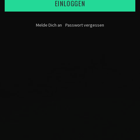
EINLOGGEN
Melde Dich an
Passwort vergessen