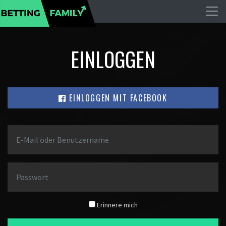
EINLOGGEN
EINLOGGEN MIT FACEBOOK
Erinnere mich