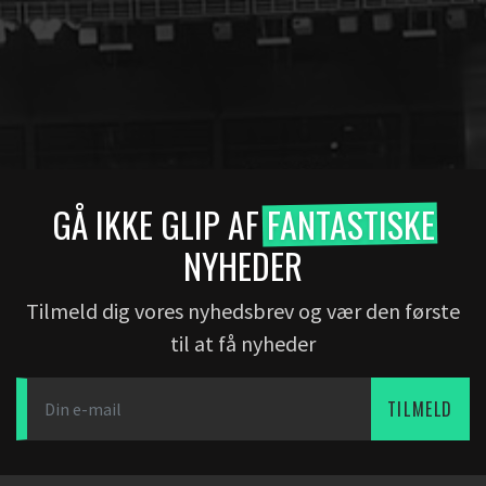
GÅ IKKE GLIP AF
FANTASTISKE
NYHEDER
Tilmeld dig vores nyhedsbrev og vær den første
til at få nyheder
TILMELD